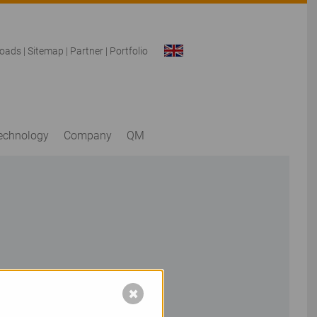
oads
|
Sitemap
|
Partner
|
Portfolio
technology
Company
QM
✖