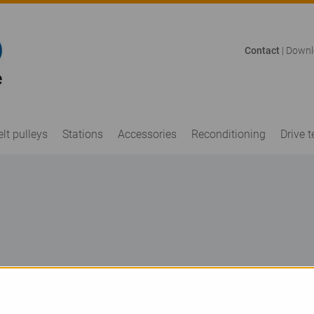
Contact
|
Downl
elt pulleys
Stations
Accessories
Reconditioning
Drive 