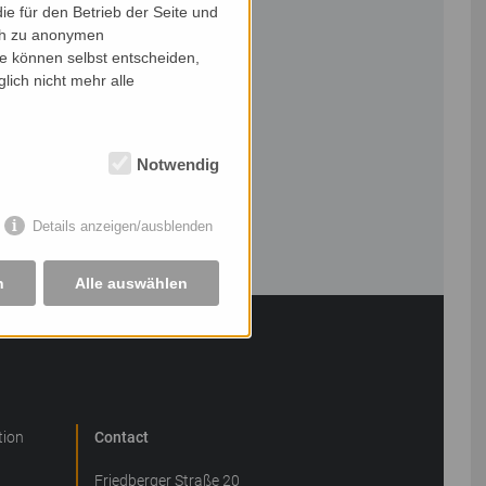
e für den Betrieb der Seite und
ich zu anonymen
ie können selbst entscheiden,
lich nicht mehr alle
Notwendig
Details anzeigen/ausblenden
n
Alle auswählen
tion
Contact
Friedberger Straße 20