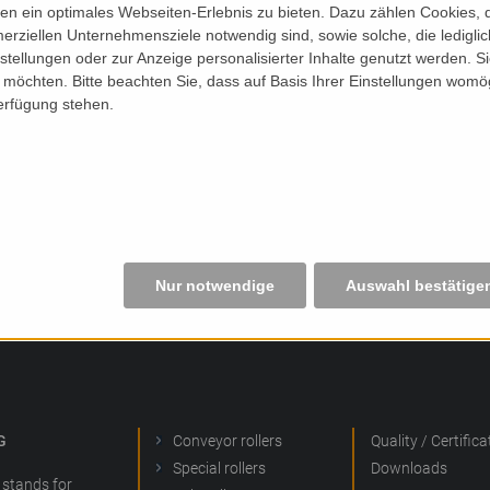
n ein optimales Webseiten-Erlebnis zu bieten. Dazu zählen Cookies, di
erziellen Unternehmensziele notwendig sind, sowie solche, die ledigl
nstellungen oder zur Anzeige personalisierter Inhalte genutzt werden. S
möchten. Bitte beachten Sie, dass auf Basis Ihrer Einstellungen womög
Verfügung stehen.
Nur notwendige
Auswahl bestätige
G
Conveyor rollers
Quality / Certifica
Special rollers
Downloads
stands for