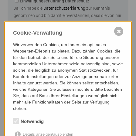
EinwillIgungserklärung Datenschutz
Ja, ich habe die
Datenschutzerklärung
zur Kenntnis
genommen und bin damit einverstanden, dass die von mir
angegeben Daten elektronisch erhoben und gespeichert
werden. Meine Daten werden dabei nur streng
✖
Cookie-Verwaltung
zweckgebunden zur Bearbeitung und Beantwortung
Wir verwenden Cookies, um Ihnen ein optimales
meiner Anfrage genutzt.
Webseiten-Erlebnis zu bieten. Dazu zählen Cookies, die
für den Betrieb der Seite und für die Steuerung unserer
Send
kommerziellen Unternehmensziele notwendig sind, sowie
solche, die lediglich zu anonymen Statistikzwecken, für
Komforteinstellungen oder zur Anzeige personalisierter
Inhalte genutzt werden. Sie können selbst entscheiden,
welche Kategorien Sie zulassen möchten. Bitte beachten
Sie, dass auf Basis Ihrer Einstellungen womöglich nicht
mehr alle Funktionalitäten der Seite zur Verfügung
stehen.
Notwendig
Details anzeigen/ausblenden