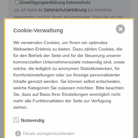
EinwillIgungserklärung Datenschutz
Ja, ich habe die
Datenschutzerklärung
zur Kenntnis
genommen und bin damit einverstanden, dass die von mir
angegeben Daten elektronisch erhoben und gespeichert
✖
Cookie-Verwaltung
werden. Meine Daten werden dabei nur streng
zweckgebunden zur Bearbeitung und Beantwortung
Wir verwenden Cookies, um Ihnen ein optimales
meiner Anfrage genutzt.
Webseiten-Erlebnis zu bieten. Dazu zählen Cookies, die
für den Betrieb der Seite und für die Steuerung unserer
Send
kommerziellen Unternehmensziele notwendig sind, sowie
solche, die lediglich zu anonymen Statistikzwecken, für
Komforteinstellungen oder zur Anzeige personalisierter
Inhalte genutzt werden. Sie können selbst entscheiden,
welche Kategorien Sie zulassen möchten. Bitte beachten
Sie, dass auf Basis Ihrer Einstellungen womöglich nicht
mehr alle Funktionalitäten der Seite zur Verfügung
stehen.
Notwendig
Details anzeigen/ausblenden