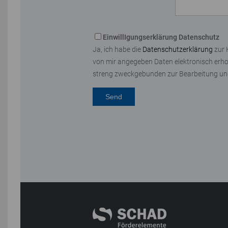
EinwillIgungserklärung Datenschutz
Ja, ich habe die
Datenschutzerklärung
zur 
von mir angegeben Daten elektronisch erh
streng zweckgebunden zur Bearbeitung un
Send