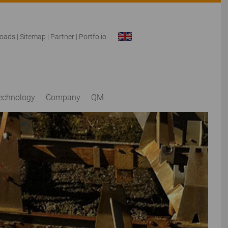
oads
|
Sitemap
|
Partner
|
Portfolio
technology
Company
QM