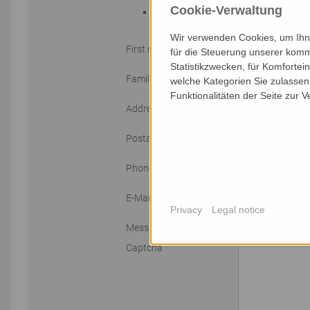
Cookie-Verwaltung
accessories
Wir verwenden Cookies, um Ihne
First name
für die Steuerung unserer komm
Statistikzwecken, für Komfortei
Family name
welche Kategorien Sie zulassen 
Funktionalitäten der Seite zur 
Address
Postal code/City
Phone
E-Mail
Privacy
Legal notice
Message
Captcha