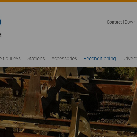
Contact
|
Downl
elt pulleys
Stations
Accessories
Reconditioning
Drive 