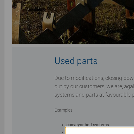
Used parts
Due to modifications, closing-dow
out by our customers, we are, agai
systems and parts at favourable p
Examples:
conveyor belt systems
pulley motors and gearboxes