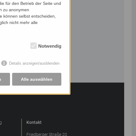
e für den Betrieb der Seite und
ich zu anonymen
ie können selbst entscheiden,
lich nicht mehr alle
Notwendig
Details anzeigen/ausblenden
n
Alle auswählen
g
Kontakt
Friedberger Straße 20