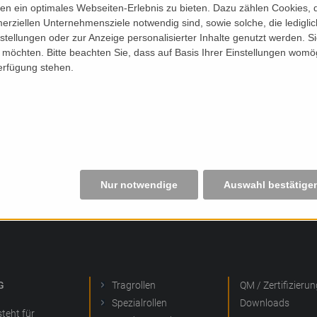
n ein optimales Webseiten-Erlebnis zu bieten. Dazu zählen Cookies, di
erziellen Unternehmensziele notwendig sind, sowie solche, die ledigl
nstellungen oder zur Anzeige personalisierter Inhalte genutzt werden. S
möchten. Bitte beachten Sie, dass auf Basis Ihrer Einstellungen womög
Verfügung stehen.
Nur notwendige
Auswahl bestätige
G
Tragrollen
QM / Zertifizierun
Spezialrollen
Downloads
teht für