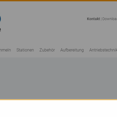
Kontakt
|
Downloa
mmeln
Stationen
Zubehör
Aufbereitung
Antriebstechni