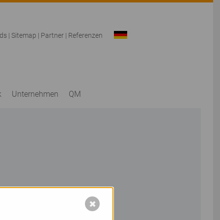
ds
|
Sitemap
|
Partner
|
Referenzen
k
Unternehmen
QM
✖