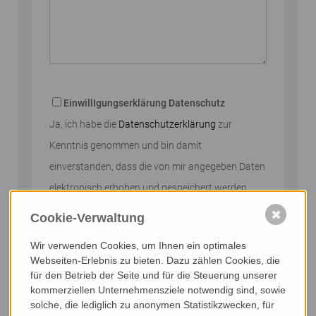
Bitte nicht ausfüllen
EinwillIgungserklärung Datenschutz
Ja, ich habe die
Datenschutzerklärung
zur
Kenntnis genommen und bin damit
einverstanden, dass die von mir angegeben Daten
elektronisch erhoben und gespeichert werden.
Meine Daten werden dabei nur streng
✖
Cookie-Verwaltung
zweckgebunden zur Bearbeitung und
Wir verwenden Cookies, um Ihnen ein optimales
Beantwortung meiner Anfrage genutzt.
Webseiten-Erlebnis zu bieten. Dazu zählen Cookies, die
für den Betrieb der Seite und für die Steuerung unserer
Abschicken
kommerziellen Unternehmensziele notwendig sind, sowie
solche, die lediglich zu anonymen Statistikzwecken, für