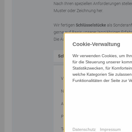
Nach Ihren speziellen Anforderungen stell
Muster oder Zeichnung her.
Wir fertigen
Schlüsselstücke
als Sonderanf
gerne auf Basis unserer langjährigen Erfah
Die Auslegung, Toleranzen und Konstruktio
Cookie-Verwaltung
Wir verwenden Cookies, um Ihne
Schreiben Sie uns:
für die Steuerung unserer komm
Statistikzwecken, für Komfortei
welche Kategorien Sie zulassen 
Vorname
Funktionalitäten der Seite zur 
Name
Adresse
PLZ/Wohnort
Telefon
Datenschutz
Impressum