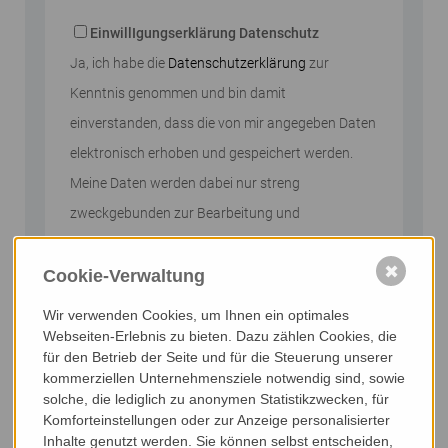
Bitte nicht ausfüllen
EinwillIgungserklärung Datenschutz
Ja, ich habe die
Datenschutzerklärung
zur
Kenntnis genommen und bin damit
einverstanden, dass die von mir angegeben Daten
elektronisch erhoben und gespeichert werden.
Meine Daten werden dabei nur streng
zweckgebunden zur Bearbeitung und
Beantwortung meiner Anfrage genutzt.
✖
Cookie-Verwaltung
Abschicken
Wir verwenden Cookies, um Ihnen ein optimales
Webseiten-Erlebnis zu bieten. Dazu zählen Cookies, die
für den Betrieb der Seite und für die Steuerung unserer
kommerziellen Unternehmensziele notwendig sind, sowie
solche, die lediglich zu anonymen Statistikzwecken, für
Komforteinstellungen oder zur Anzeige personalisierter
Inhalte genutzt werden. Sie können selbst entscheiden,