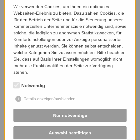
Wir verwenden Cookies, um Ihnen ein optimales
Abstreifer
Webseiten-Erlebnis zu bieten. Dazu zählen Cookies, die
abstreifer.pdf
- 600 kB
für den Betrieb der Seite und für die Steuerung unserer
kommerziellen Unternehmensziele notwendig sind, sowie
solche, die lediglich zu anonymen Statistikzwecken, für
Komforteinstellungen oder zur Anzeige personalisierter
Produktinformation QuarryMaster
Inhalte genutzt werden. Sie können selbst entscheiden,
welche Kategorien Sie zulassen möchten. Bitte beachten
quarrymaster_foerderbandantriebe.pdf
- 1 MB
Sie, dass auf Basis Ihrer Einstellungen womöglich nicht
mehr alle Funktionalitäten der Seite zur Verfügung
stehen.
Notwendig
Details anzeigen/ausblenden
Nur notwendige
Auswahl bestätigen
SCHAD Förderelemente GmbH & Co. KG