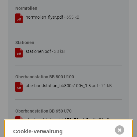
Normrollen
normrollen_flyer.pdf
- 655 kB
Stationen
stationen.pdf
- 33 kB
Oberbandstation BB 800 U100
oberbandstation_bb800s100v_1.5.pdf
- 71 kB
Oberbandstation BB 650 U70
oberbandstation_bb650s70v_1.5.pdf
- 73 kB
✖
Cookie-Verwaltung