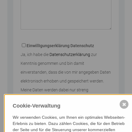
Bitte nicht ausfüllen
EinwillIgungserklärung Datenschutz
Ja, ich habe die
Datenschutzerklärung
zur
Kenntnis genommen und bin damit
einverstanden, dass die von mir angegeben Daten
elektronisch erhoben und gespeichert werden.
Meine Daten werden dabei nur streng
zweckgebunden zur Bearbeitung und
✖
Cookie-Verwaltung
Beantwortung meiner Anfrage genutzt.
Wir verwenden Cookies, um Ihnen ein optimales Webseiten-
Abschicken
Erlebnis zu bieten. Dazu zählen Cookies, die für den Betrieb
der Seite und für die Steuerung unserer kommerziellen