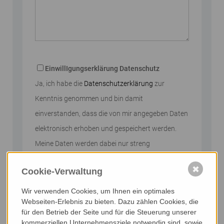
Bitte nicht ausfüllen
EinwillIgungserklärung Datenschutz
Ja, ich habe die
Datenschutzerklärung
zur
Kenntnis genommen und bin damit
einverstanden, dass die von mir angegeben Daten
elektronisch erhoben und gespeichert werden.
Meine Daten werden dabei nur streng
zweckgebunden zur Bearbeitung und
✖
Cookie-Verwaltung
Beantwortung meiner Anfrage genutzt.
Wir verwenden Cookies, um Ihnen ein optimales
Abschicken
Webseiten-Erlebnis zu bieten. Dazu zählen Cookies, die
für den Betrieb der Seite und für die Steuerung unserer
kommerziellen Unternehmensziele notwendig sind, sowie